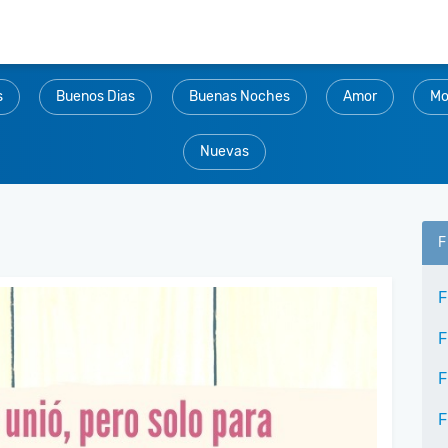
s
Buenos Dias
Buenas Noches
Amor
Mo
Nuevas
F
F
F
F
F