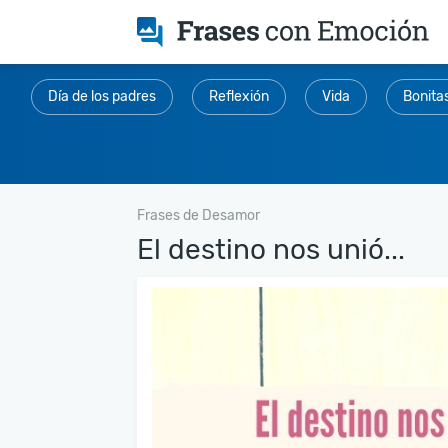
Día de los padres
Reflexión
Vida
Bonita
Frases de Desamor
El destino nos unió...