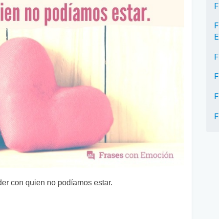
F
F
E
F
F
F
F
der con quien no podíamos estar.