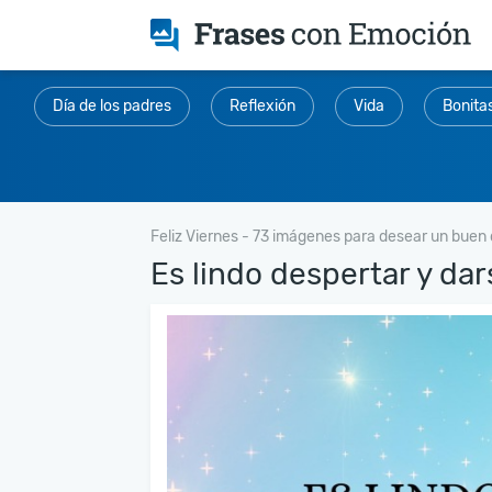
Día de los padres
Reflexión
Vida
Bonita
Feliz Viernes - 73 imágenes para desear un buen 
Es lindo despertar y dars