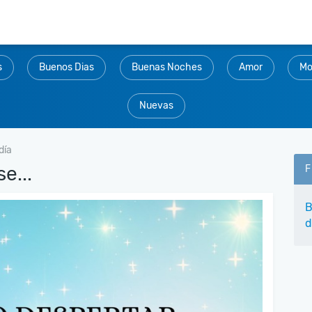
s
Buenos Dias
Buenas Noches
Amor
Mo
Nuevas
día
e...
F
B
d