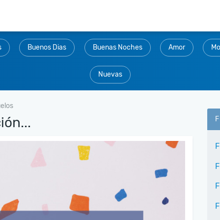
s
Buenos Dias
Buenas Noches
Amor
Mo
Nuevas
uelos
ión...
F
F
F
F
F