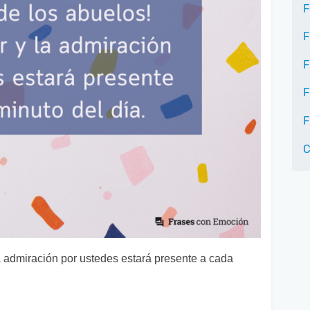
F
F
F
F
F
C
la admiración por ustedes estará presente a cada