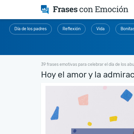
Día de los padres
Reflexión
Vida
Bonita
39 frases emotivas para celebrar el día de los ab
Hoy el amor y la admirac