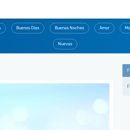
s
Buenos Dias
Buenas Noches
Amor
Mo
Nuevas
F
F