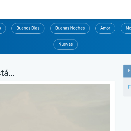
s
Buenos Dias
Buenas Noches
Amor
Mo
Nuevas
tá...
F
F