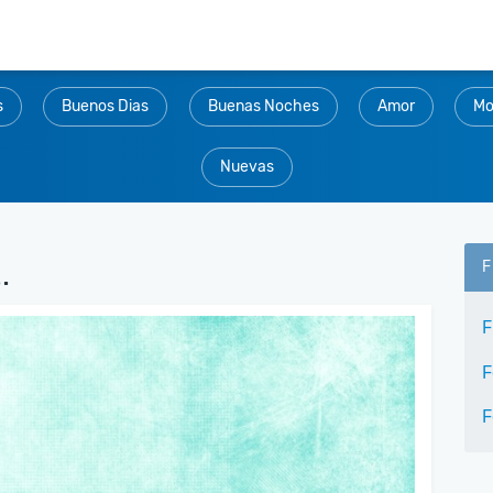
s
Buenos Dias
Buenas Noches
Amor
Mo
Nuevas
.
F
F
F
F