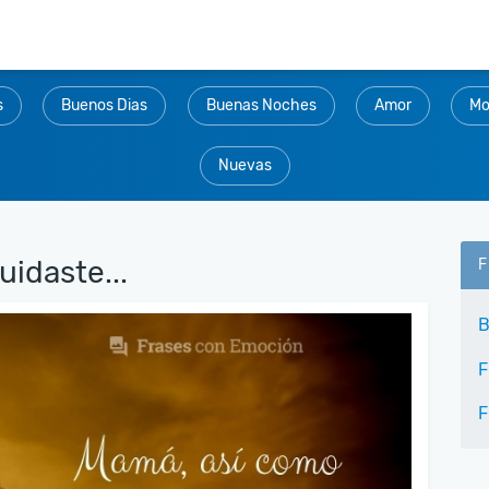
s
Buenos Dias
Buenas Noches
Amor
Mo
Nuevas
idaste...
F
B
F
F