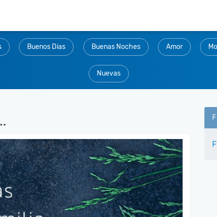
s
Buenos Dias
Buenas Noches
Amor
Mo
Nuevas
.
F
F