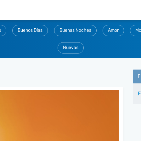
s
Buenos Dias
Buenas Noches
Amor
Mo
Nuevas
F
F