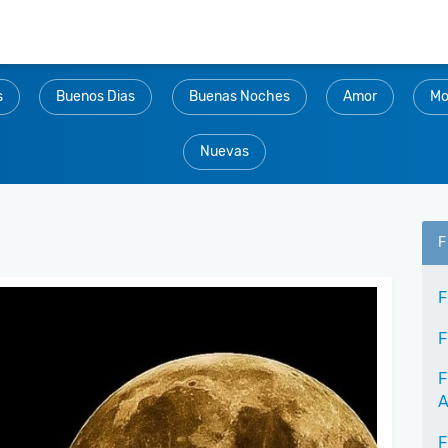
s
Buenos Dias
Buenas Noches
Amor
Mo
Nuevas
F
F
F
F
A
F