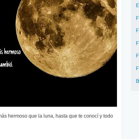
E
F
F
F
F
F
B
ás hermoso que la luna, hasta que te conocí y todo