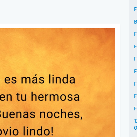
F
B
F
F
F
F
F
F
F
1
O