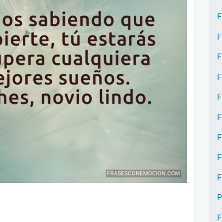
F
F
F
F
F
F
F
F
F
P
F