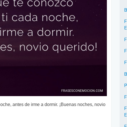
B
F
E
F
F
F
B
P
F
oche, antes de irme a dormir. ¡Buenas noches, novio
F
E
F