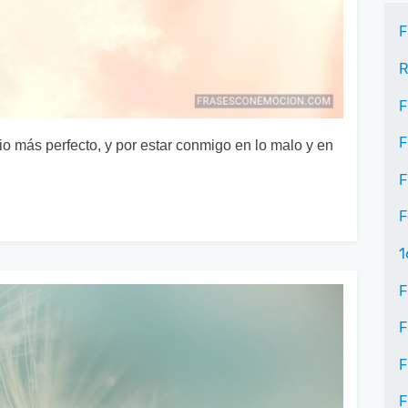
F
R
F
F
io más perfecto, y por estar conmigo en lo malo y en
F
F
1
F
F
F
F