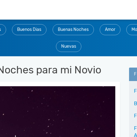
s
Buenos Dias
Buenas Noches
Amor
Mo
Nuevas
Noches para mi Novio
F
F
B
F
F
A