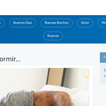
s
Buenos Dias
Buenas Noches
Amor
Mo
Nuevas
rmir...
F
1
v