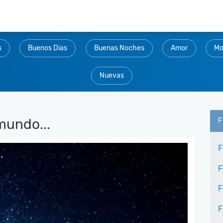
s
Buenos Dias
Buenas Noches
Amor
Mo
Nuevas
mundo...
F
F
F
F
F