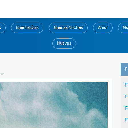
s
Buenos Dias
Buenas Noches
Amor
Mo
Nuevas
..
F
F
F
F
F