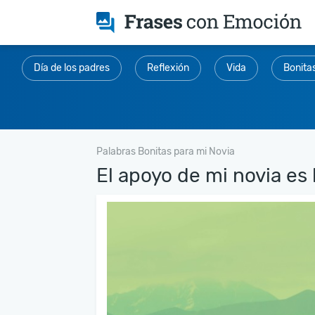
Día de los padres
Reflexión
Vida
Bonita
Palabras Bonitas para mi Novia
El apoyo de mi novia es l