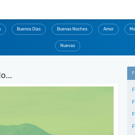
s
Buenos Dias
Buenas Noches
Amor
Mo
Nuevas
o...
F
F
F
F
F