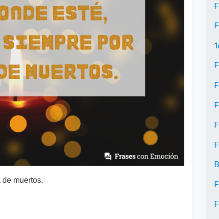
F
F
1
F
F
F
F
F
B
a de muertos.
F
F