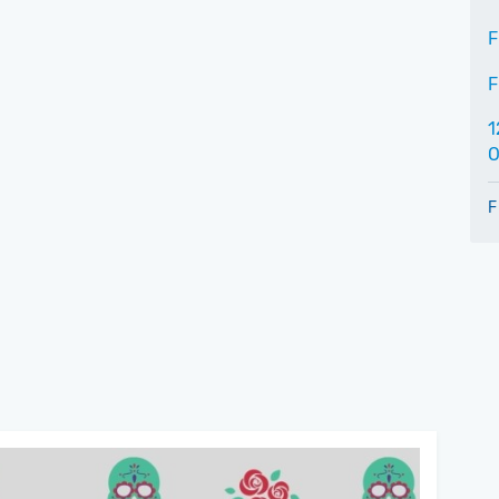
F
F
1
O
F