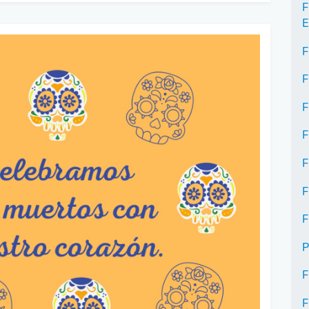
F
E
F
F
F
F
F
F
F
P
F
F