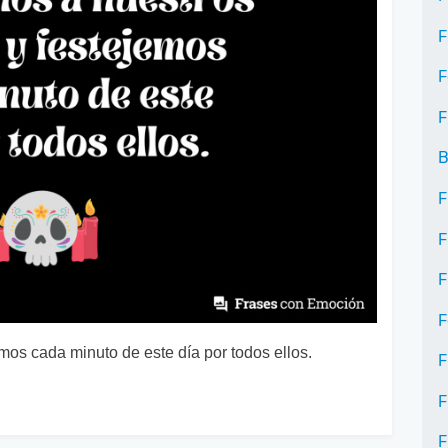
F
F
F
B
F
F
F
F
os cada minuto de este día por todos ellos.
F
F
F