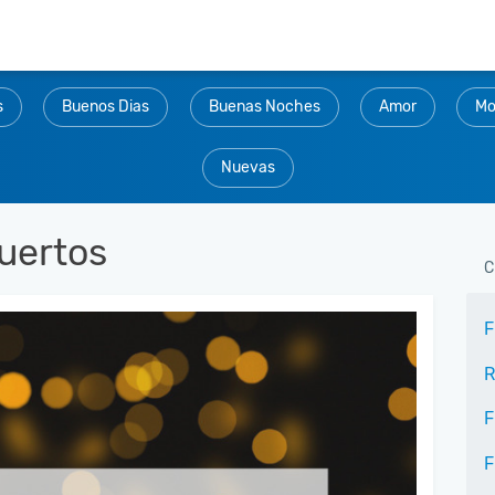
s
Buenos Dias
Buenas Noches
Amor
Mo
Nuevas
uertos
C
F
R
F
F