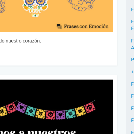
F
F
E
F
do nuestro corazón.
A
P
+
F
F
F
F
F