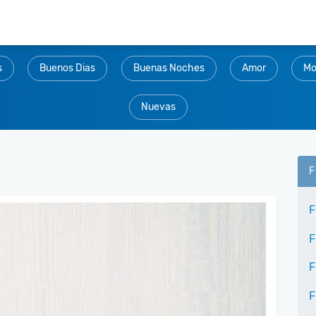
s
Buenos Dias
Buenas Noches
Amor
Mo
Nuevas
F
F
F
F
F