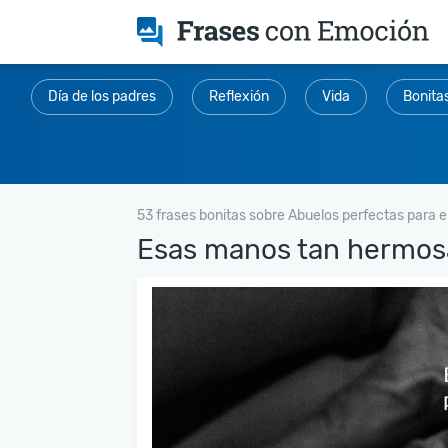
Día de los padres
Reflexión
Vida
Bonita
53 frases bonitas sobre Abuelos perfectas para 
Esas manos tan hermosa