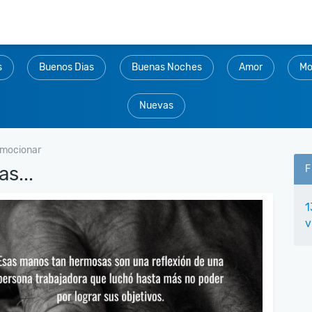
s
Buenos Dias
Buenas Noches
Amor
Mo
Nuevas
emocionar
s...
F
1
v