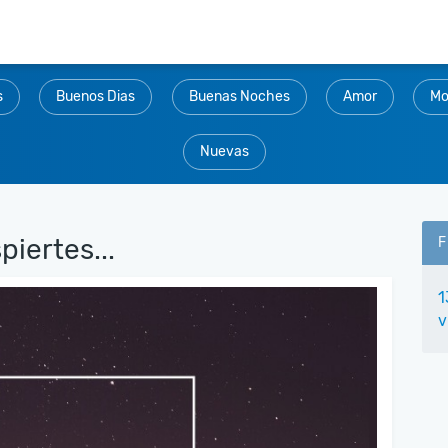
s
Buenos Dias
Buenas Noches
Amor
Mo
Nuevas
iertes...
F
1
v