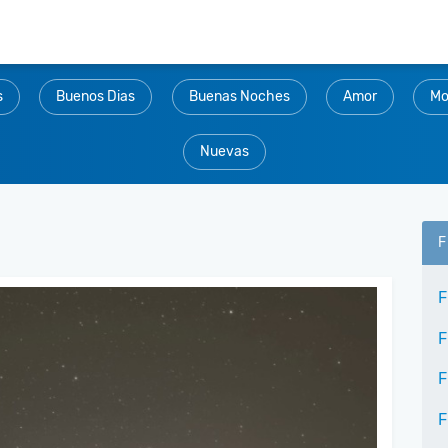
s
Buenos Dias
Buenas Noches
Amor
Mo
Nuevas
F
F
F
F
F