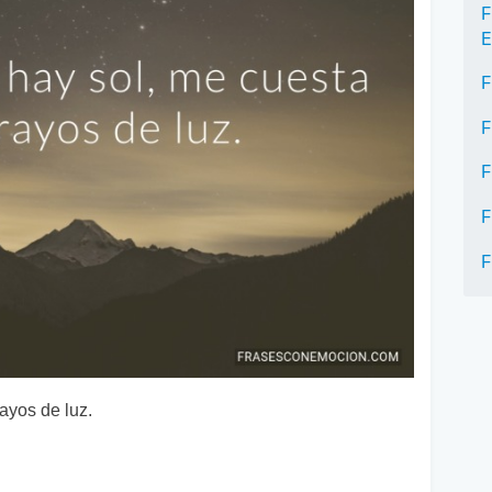
F
E
F
F
F
F
F
ayos de luz.