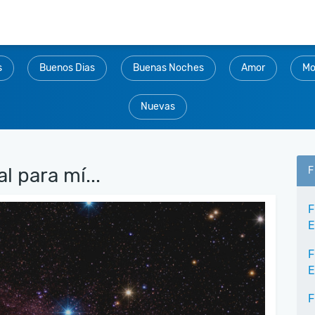
s
Buenos Dias
Buenas Noches
Amor
Mo
Nuevas
l para mí...
F
F
E
F
E
F