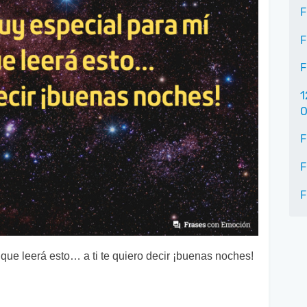
F
F
F
1
O
F
F
F
que leerá esto… a ti te quiero decir ¡buenas noches!