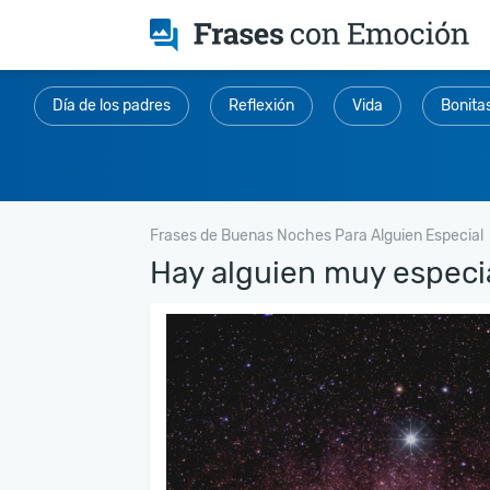
Día de los padres
Reflexión
Vida
Bonita
Frases de Buenas Noches Para Alguien Especial
Hay alguien muy especia