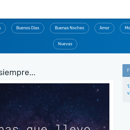
s
Buenos Dias
Buenas Noches
Amor
Mo
Nuevas
siempre...
F
1
v