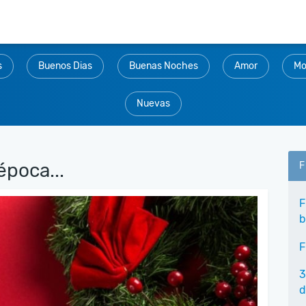
s
Buenos Dias
Buenas Noches
Amor
Mo
Nuevas
época...
F
F
b
F
3
d