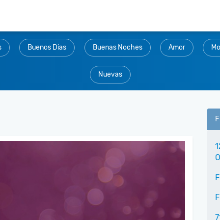
s
Buenos Dias
Buenas Noches
Amor
Mo
Nuevas
F
1
O
F
F
7