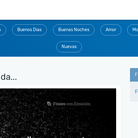
s
Buenos Dias
Buenas Noches
Amor
Mo
Nuevas
da...
F
F