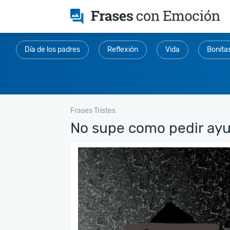
Día de los padres
Reflexión
Vida
Bonita
Frases Tristes
No supe como pedir ayu