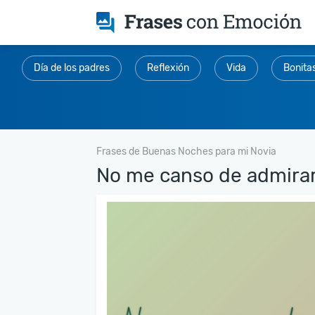
Día de los padres
Reflexión
Vida
Bonita
Frases de Buenas Noches para mi Novia
No me canso de admirart