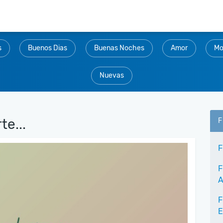
s
Buenos Dias
Buenas Noches
Amor
Mo
Nuevas
e...
F
F
F
A
F
E