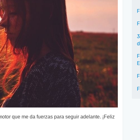
F
F
3
d
F
E
F
F
 motor que me da fuerzas para seguir adelante. ¡Feliz