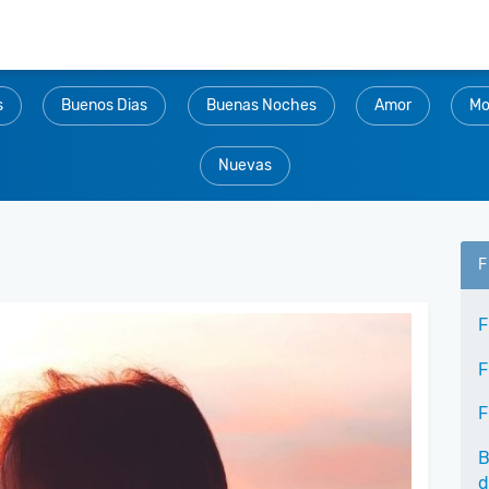
s
Buenos Dias
Buenas Noches
Amor
Mo
Nuevas
F
F
F
F
B
d