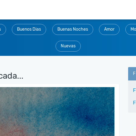
s
Buenos Dias
Buenas Noches
Amor
Mo
Nuevas
cada...
F
F
F