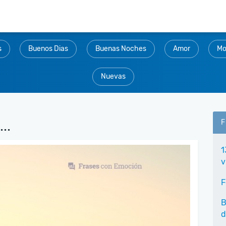
s
Buenos Dias
Buenas Noches
Amor
Mo
Nuevas
..
F
1
v
F
B
d