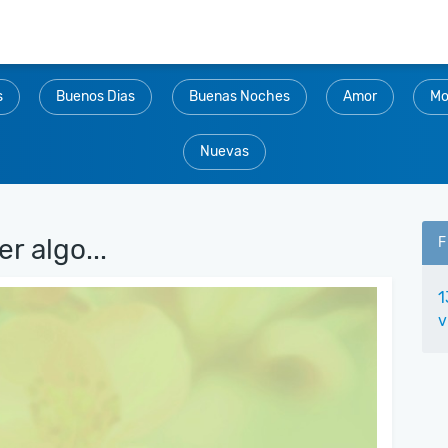
s
Buenos Dias
Buenas Noches
Amor
Mo
Nuevas
 algo...
F
1
v