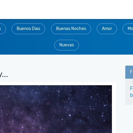
s
Buenos Dias
Buenas Noches
Amor
Mo
Nuevas
...
F
F
b