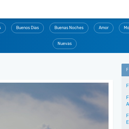
s
Buenos Dias
Buenas Noches
Amor
Mo
Nuevas
F
F
F
A
F
E