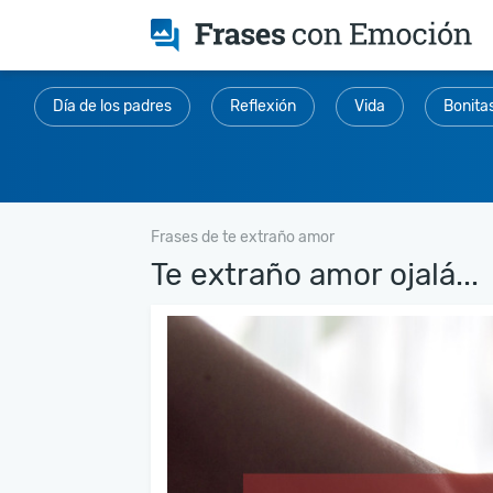
Día de los padres
Reflexión
Vida
Bonita
Frases de te extraño amor
Te extraño amor ojalá...