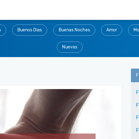
s
Buenos Dias
Buenas Noches
Amor
Mo
Nuevas
F
F
F
F
F