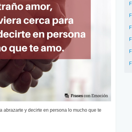
F
F
F
F
F
F
ra abrazarte y decirte en persona lo mucho que te