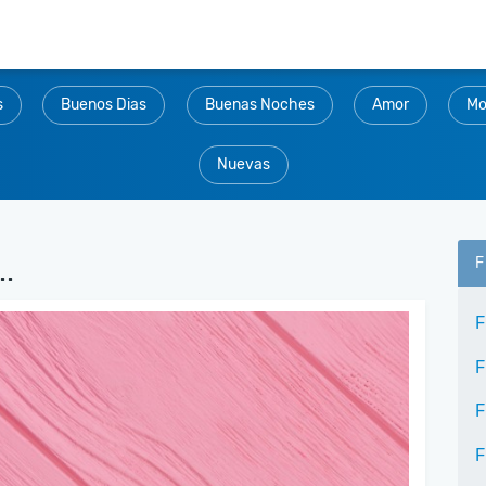
s
Buenos Dias
Buenas Noches
Amor
Mo
Nuevas
..
F
F
F
F
F