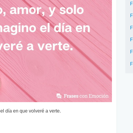
F
F
F
F
F
F
el día en que volveré a verte.