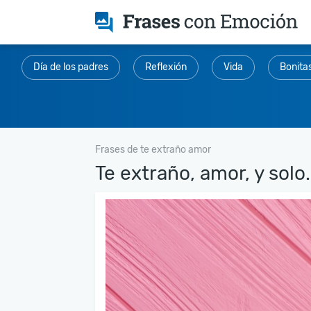
Día de los padres
Reflexión
Vida
Bonita
Frases de te extraño amor
Te extraño, amor, y solo.