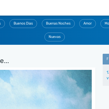
s
Buenos Dias
Buenas Noches
Amor
Mo
Nuevas
...
F
1
v