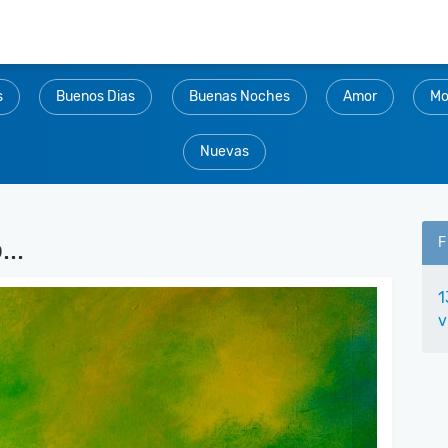
s
Buenos Dias
Buenas Noches
Amor
Mo
Nuevas
...
F
1
v