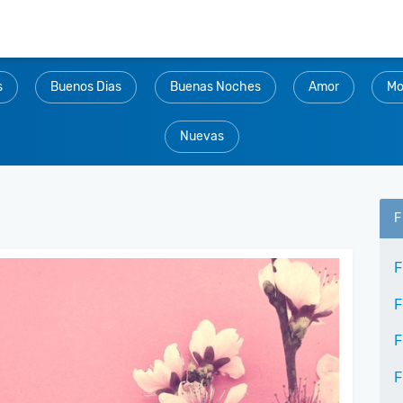
s
Buenos Dias
Buenas Noches
Amor
Mo
Nuevas
F
F
F
F
F