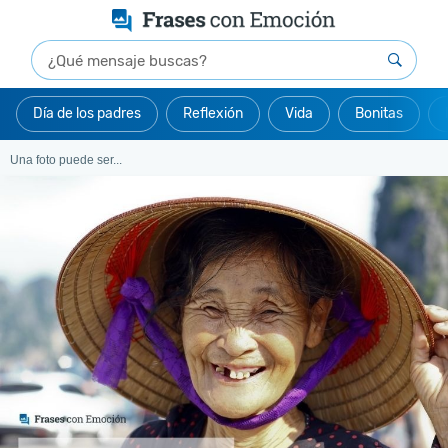
Día de los padres
Reflexión
Vida
Bonitas
Una foto puede ser...