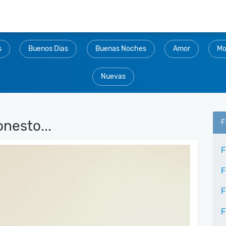
s
Buenos Dias
Buenas Noches
Amor
Mo
Nuevas
nesto...
F
F
F
F
F