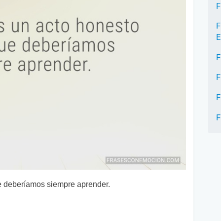
F
F
E
F
F
F
F
e deberíamos siempre aprender.