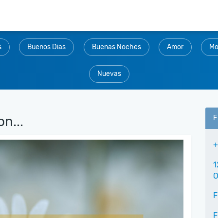
s
Buenos Dias
Buenas Noches
Amor
Mo
Nuevas
n...
F
+
1
O
F
F