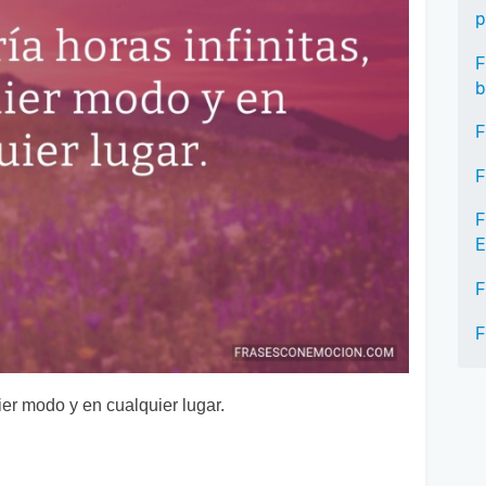
p
F
b
F
F
F
E
F
F
ier modo y en cualquier lugar.