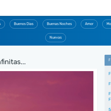
s
Buenos Dias
Buenas Noches
Amor
Mo
Nuevas
initas...
F
F
F
F
F
5