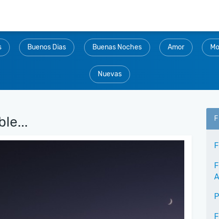
s
Buenos Dias
Buenas Noches
Amor
Mo
Nuevas
le...
F
F
F
A
P
F