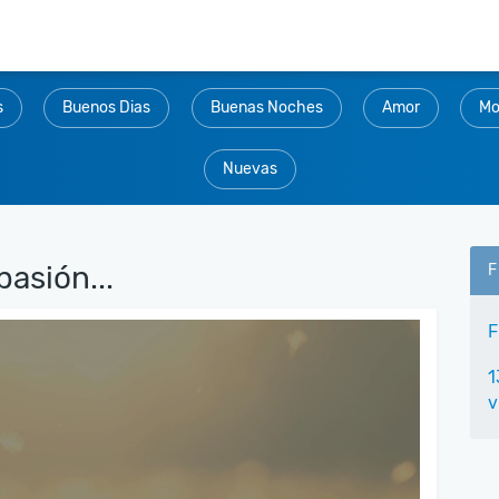
s
Buenos Dias
Buenas Noches
Amor
Mo
Nuevas
asión...
F
F
1
v