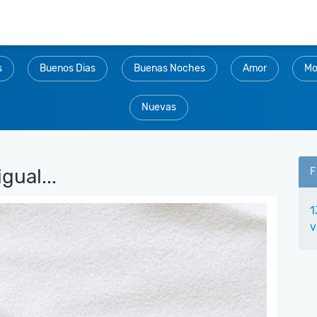
s
Buenos Dias
Buenas Noches
Amor
Mo
Nuevas
gual...
F
1
v