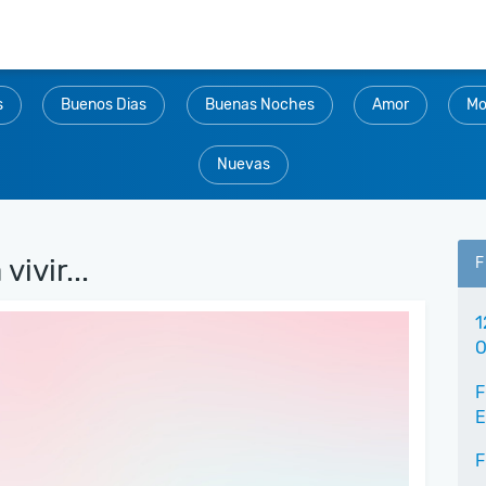
s
Buenos Dias
Buenas Noches
Amor
Mo
Nuevas
ivir...
F
1
O
F
E
F