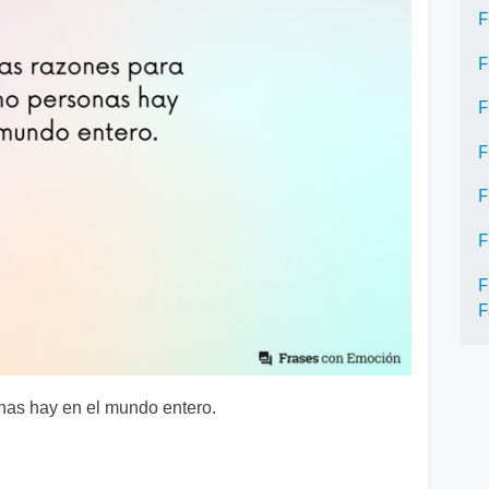
F
F
F
F
F
F
F
F
nas hay en el mundo entero.