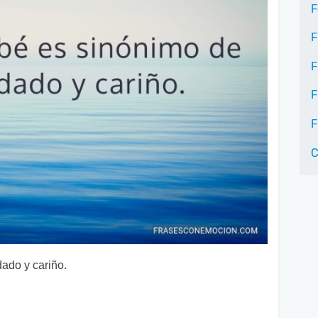
F
F
F
F
F
C
dado y cariño.