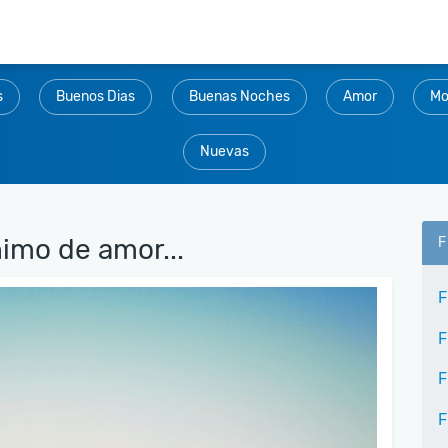
s
Buenos Dias
Buenas Noches
Amor
Mo
Nuevas
nimo de amor...
F
F
F
F
F