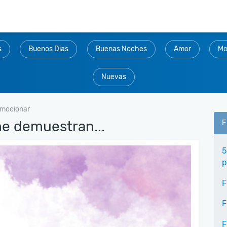
s
Buenos Dias
Buenas Noches
Amor
Mo
Nuevas
emocionar
me demuestran...
F
5
p
F
F
F