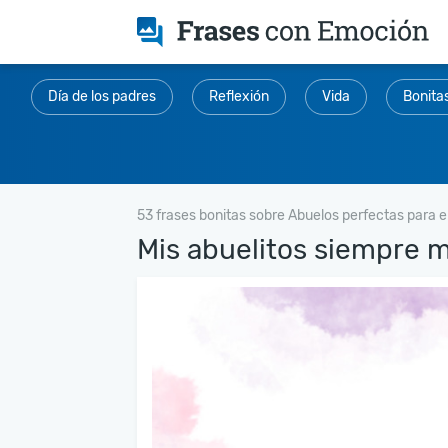
Día de los padres
Reflexión
Vida
Bonita
53 frases bonitas sobre Abuelos perfectas para 
Mis abuelitos siempre 