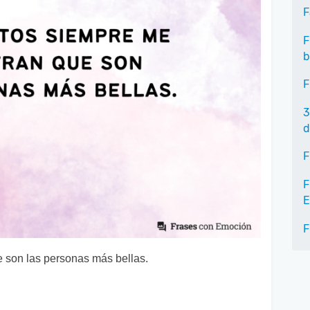
F
F
b
F
3
d
F
F
E
F
 son las personas más bellas.