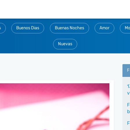
s
Buenos Dias
Buenas Noches
Amor
Mo
Nuevas
F
1
v
F
b
F