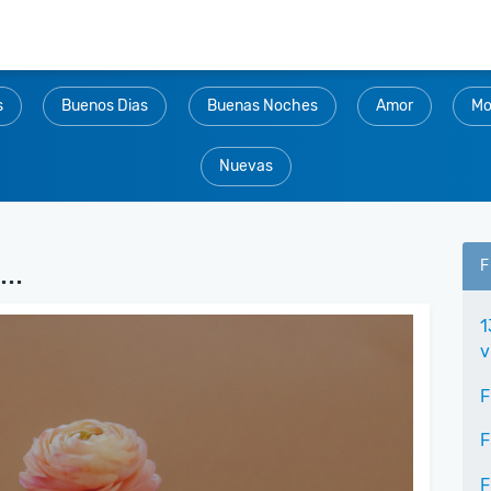
s
Buenos Dias
Buenas Noches
Amor
Mo
Nuevas
..
F
1
v
F
F
F