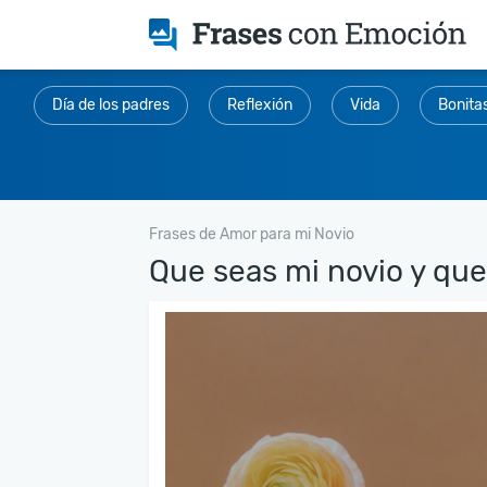
Día de los padres
Reflexión
Vida
Bonita
Frases de Amor para mi Novio
Que seas mi novio y que.