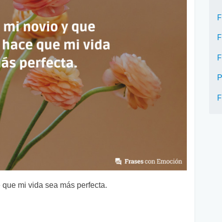
F
F
F
P
F
 que mi vida sea más perfecta.