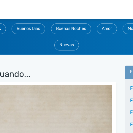
s
Buenos Dias
Buenas Noches
Amor
Mo
Nuevas
uando...
F
F
F
F
F