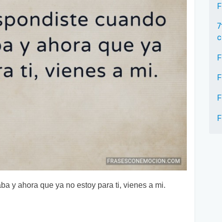
F
7
c
F
F
F
F
a y ahora que ya no estoy para ti, vienes a mi.